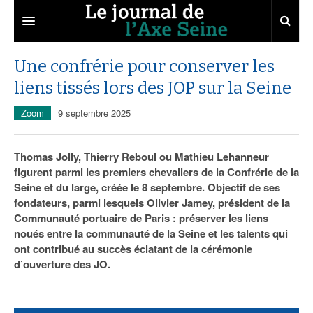
Axe Seine
Une confrérie pour conserver les
liens tissés lors des JOP sur la Seine
Territoires
Zoom
9 septembre 2025
Entreprises
Aménagement
Départements
Collectivités
Développement économique
Thomas Jolly, Thierry Reboul ou Mathieu Lehanneur
figurent parmi les premiers chevaliers de la Confrérie de la
Carnet
Institutions
Attractivité
Grand Paris
Seine et du large, créée le 8 septembre. Objectif de ses
fondateurs, parmi lesquels Olivier Jamey, président de la
Sommet de l’Axe Seine
Services urbains
Innovation
14
Agenda
Communauté portuaire de Paris : préserver les liens
Abonnement
Transport
27
Nominations
noués entre la communauté de la Seine et les talents qui
ont contribué au succès éclatant de la cérémonie
Marchés publics
50
Portraits
d’ouverture des JO.
76