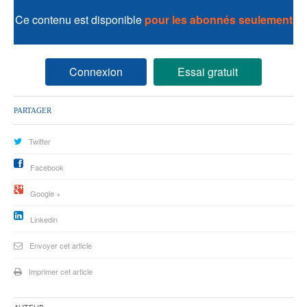
77
Ce contenu est disponible
pour les abonnés seulement
78
95
Connexion
Essai gratuit
PARTAGER
Twitter
Facebook
Google +
Linkedin
Envoyer cet article
Imprimer cet article