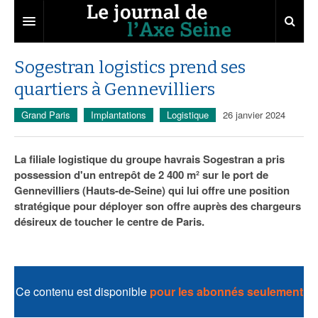
Axe Seine
Sogestran logistics prend ses
quartiers à Gennevilliers
Territoires
Grand Paris
Implantations
Logistique
26 janvier 2024
Entreprises
Aménagement
Départements
Collectivités
Développement économique
La filiale logistique du groupe havrais Sogestran a pris
possession d'un entrepôt de 2 400 m² sur le port de
Carnet
Institutions
Attractivité
Grand Paris
Gennevilliers (Hauts-de-Seine) qui lui offre une position
stratégique pour déployer son offre auprès des chargeurs
Sommet de l’Axe Seine
Services urbains
Innovation
14
Agenda
désireux de toucher le centre de Paris.
Abonnement
Transport
27
Nominations
Marchés publics
50
Portraits
Ce contenu est disponible
pour les abonnés seulement
76