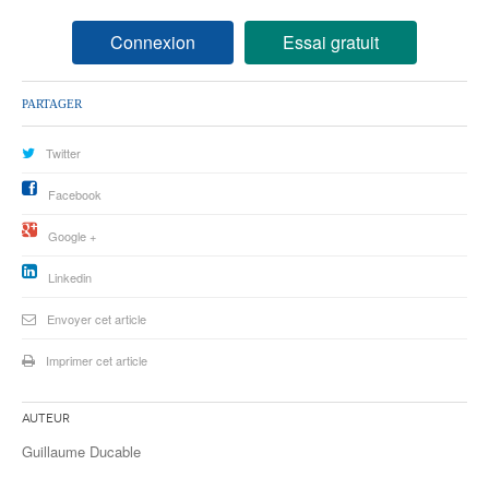
77
Connexion
Essai gratuit
78
95
PARTAGER
Twitter
Facebook
Google +
Linkedin
Envoyer cet article
Imprimer cet article
Auteur
Guillaume Ducable