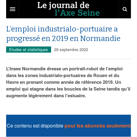
Axe Seine
L’emploi industrialo-portuaire a
progressé en 2019 en Normandie
Territoires
Etudes et statistiques
29 septembre 2022
Entreprises
Aménagement
Départements
Collectivités
Développement économique
L’Insee Normandie dresse un portrait-robot de l’emploi
dans les zones industrialo-portuaires de Rouen et du
Carnet
Institutions
Attractivité
Grand Paris
Havre en prenant comme année de référence 2019. Un
emploi qui stagne dans les boucles de la Seine tandis qu’il
Sommet de l’Axe Seine
Services urbains
Innovation
14
Agenda
augmente légèrement dans l’estuaire.
Abonnement
Transport
27
Nominations
Marchés publics
50
Portraits
Ce contenu est disponible
pour les abonnés seulement
76