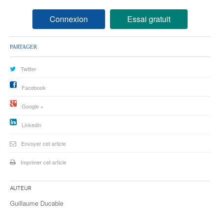
77
Connexion
Essai gratuit
78
95
PARTAGER
Twitter
Facebook
Google +
Linkedin
Envoyer cet article
Imprimer cet article
Auteur
Guillaume Ducable