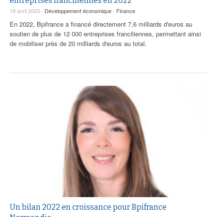
entreprises franciliennes en 2022
77
19 avril 2023 -
Développement économique
-
Finance
78
En 2022, Bpifrance a financé directement 7,6 milliards d'euros au
soutien de plus de 12 000 entreprises franciliennes, permettant ainsi
95
de mobiliser près de 20 milliards d'euros au total.
Un bilan 2022 en croissance pour Bpifrance